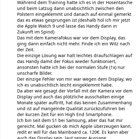
Während dem Training hatte ich es in der Hosentasche
und beim Latzug dann unabsichtlich zwischen den
Polstern eingeklemmt und danach auf einmal gemerkt
das es etwas gesprungen ist (deshalb hol ich mir jetzt
die Apple Watch 9 und lasse das Handy dann in
Zukunft im Spind)
Das mit dem Kamerafokus war vor dem Display, das
ging dann einfach nicht mehr. Finde ich ein Witz nach
der Zeit.
Die einzige Lösung war halt leichtes draufschlagen auf
das Handy damit der Fokus wieder funktioniert,
ansonsten hatte ich bei der normalen Stufe (1x) nur
unscharfe Bilder.
Der einzige Fehler von mir war wegen dem Display, wo
ich es unabsichtlich leicht eingeklemmt habe.
Da aber wie gesagt der Vorfall mit der Kamera vor dem
Display und auch das plötzliche ausschalten einige
Monate später auftritt, hat das keinen Zusammenhang
und ist auf mangelnde Qualität zurückzuführen bei
der kurzen Zeit für ein High End Smartphone.
Ich bin seit dem S1 bei Samsung, aber das hat mir
gereicht. Mal gucken ob mich Apple überzeugen kann.
/edit er will für das Mainboard ca. 120€. Es kann aber
auch das Display sein, laut seiner Aussage.