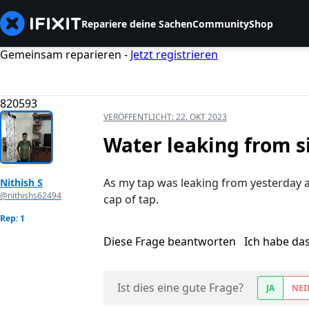
Repariere deine Sachen
Community
Shop
Gemeinsam reparieren -
Jetzt registrieren
820593
VERÖFFENTLICHT:
22. OKT 2023
Water leaking from si
As my tap was leaking from yesterday and
Nithish S
@nithishs62494
cap of tap.
Rep: 1
Diese Frage beantworten
Ich habe da
Ist dies eine gute Frage?
JA
NEI