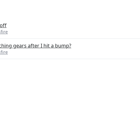
off
fire
hing gears after I hit a bump?
fire