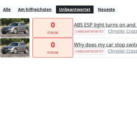
Alle
Am hilfreichsten
Unbeantwortet
Neueste
0
ABS ESP light turns on and 
Chrysler Cross
UNBEANTWORTET
FORUM
0
Why does my car stop switc
Chrysler Cross
UNBEANTWORTET
FORUM