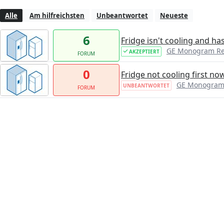
Alle
Am hilfreichsten
Unbeantwortet
Neueste
6
Fridge isn't cooling and has 
GE Monogram Re
AKZEPTIERT
FORUM
0
Fridge not cooling first no
GE Monogram 
UNBEANTWORTET
FORUM