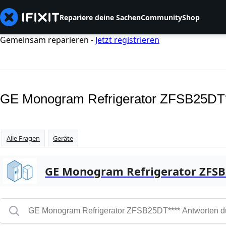
Repariere deine Sachen
Community
Shop
Gemeinsam reparieren -
Jetzt registrieren
GE Monogram Refrigerator ZFSB25DT*
Alle Fragen
Geräte
GE Monogram Refrigerator ZFS