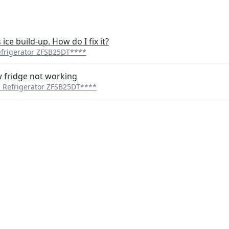
ice build-up. How do I fix it?
frigerator ZFSB25DT****
w fridge not working
Refrigerator ZFSB25DT****