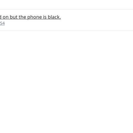
 on but the phone is black.
 S4