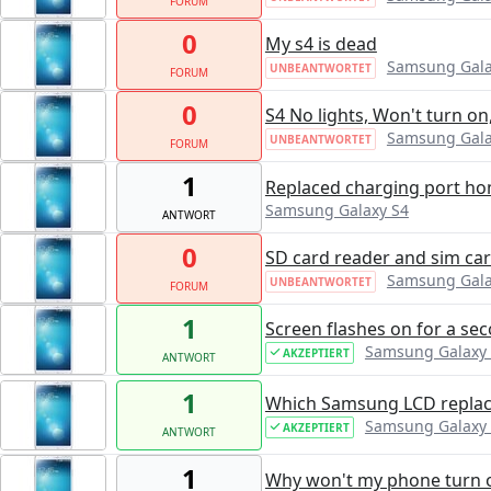
FORUM
0
My s4 is dead
Samsung Gala
UNBEANTWORTET
FORUM
0
S4 No lights, Won't turn on
Samsung Gala
UNBEANTWORTET
FORUM
1
Replaced charging port ho
Samsung Galaxy S4
ANTWORT
0
SD card reader and sim ca
Samsung Gala
UNBEANTWORTET
FORUM
1
Screen flashes on for a sec
Samsung Galaxy
AKZEPTIERT
ANTWORT
1
Which Samsung LCD replac
Samsung Galaxy
AKZEPTIERT
ANTWORT
1
Why won't my phone turn 