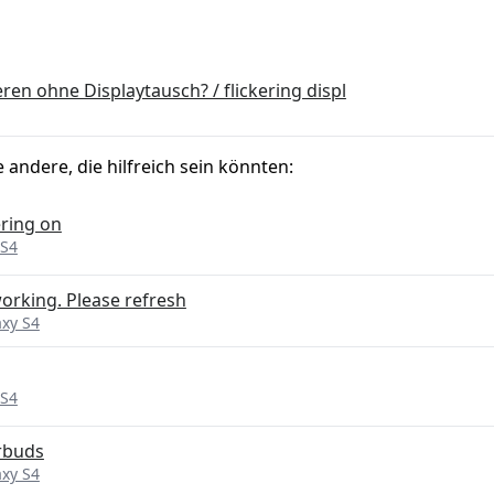
ren ohne Displaytausch? / flickering displ
e andere, die hilfreich sein könnten:
ring on
 S4
orking. Please refresh
xy S4
 S4
arbuds
xy S4