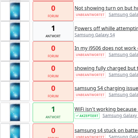
0
Not showing turn on but h
Samsung Gala
UNBEANTWORTET
FORUM
1
Powers off whille attempti
Samsung Galaxy S4
ANTWORT
0
In my i9506 does not work 
Samsung Gala
UNBEANTWORTET
FORUM
0
showing fully charged but 
Samsung Gala
UNBEANTWORTET
FORUM
0
samsung S4 charging issu
Samsung Gala
UNBEANTWORTET
FORUM
1
WiFi isn't working because
Samsung Galaxy
AKZEPTIERT
ANTWORT
0
samsung s4 stuck on batter
Samsung Gala
UNBEANTWORTET