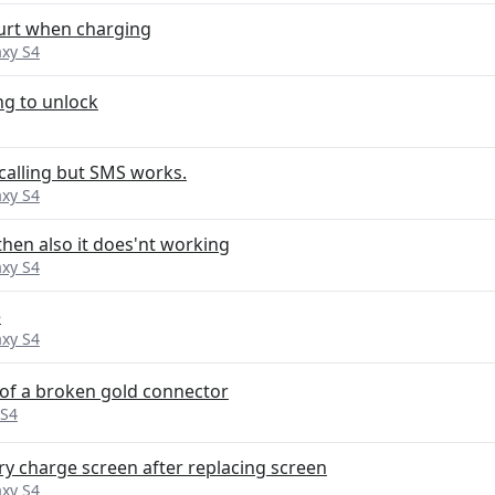
urt when charging
xy S4
ng to unlock
calling but SMS works.
xy S4
then also it does'nt working
xy S4
e
xy S4
 of a broken gold connector
 S4
y charge screen after replacing screen
xy S4