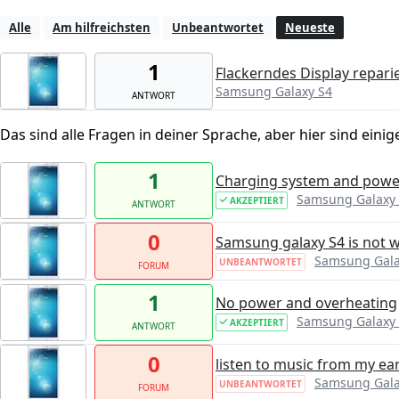
Alle
Am hilfreichsten
Unbeantwortet
Neueste
1
Flackerndes Display reparie
Samsung Galaxy S4
ANTWORT
Das sind alle Fragen in deiner Sprache, aber hier sind einig
1
Charging system and powe
Samsung Galaxy
AKZEPTIERT
ANTWORT
0
Samsung galaxy S4 is not w
Samsung Gala
UNBEANTWORTET
FORUM
1
No power and overheating
Samsung Galaxy
AKZEPTIERT
ANTWORT
0
listen to music from my e
Samsung Gala
UNBEANTWORTET
FORUM