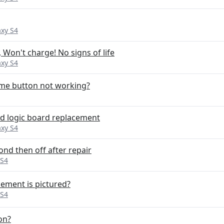
xy S4
, Won't charge! No signs of life
xy S4
me button not working?
rd logic board replacement
xy S4
ond then off after repair
 S4
ement is pictured?
 S4
on?