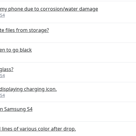
x my phone due to corrosion/water damage
 S4
e files from storage?
n to go black
glass?
 S4
displaying charging icon.
 S4
on Samsung S4
l lines of various color after drop.