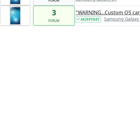
FORUM
3
"WARNING...Custom OS can
Samsung Galaxy
AKZEPTIERT
FORUM