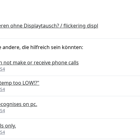
ren ohne Displaytausch? / flickering displ
e andere, die hilfreich sein könnten:
an not make or receive phone calls
 S4
 temp too LOW!?"
 S4
ecognises on pc.
 S4
s only.
 S4