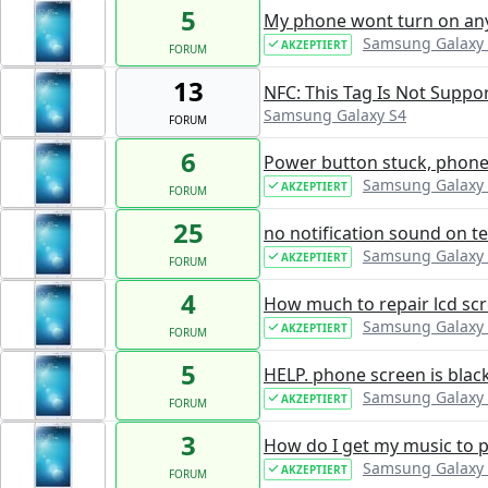
5
My phone wont turn on any
Samsung Galaxy
AKZEPTIERT
FORUM
13
NFC: This Tag Is Not Suppo
Samsung Galaxy S4
FORUM
6
Power button stuck, phone
Samsung Galaxy
AKZEPTIERT
FORUM
25
no notification sound on t
Samsung Galaxy
AKZEPTIERT
FORUM
4
How much to repair lcd sc
Samsung Galaxy
AKZEPTIERT
FORUM
5
HELP. phone screen is black 
Samsung Galaxy
AKZEPTIERT
FORUM
3
How do I get my music to 
Samsung Galaxy
AKZEPTIERT
FORUM