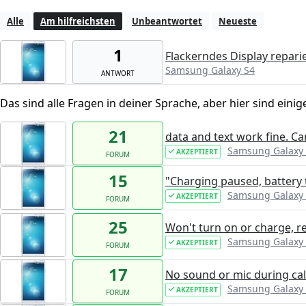
Alle
Am hilfreichsten
Unbeantwortet
Neueste
1
Flackerndes Display reparie
Samsung Galaxy S4
ANTWORT
Das sind alle Fragen in deiner Sprache, aber hier sind einig
21
data and text work fine. C
Samsung Galaxy
AKZEPTIERT
FORUM
15
"Charging paused, battery
Samsung Galaxy
AKZEPTIERT
FORUM
25
Won't turn on or charge, r
Samsung Galaxy
AKZEPTIERT
FORUM
17
No sound or mic during call
Samsung Galaxy
AKZEPTIERT
FORUM