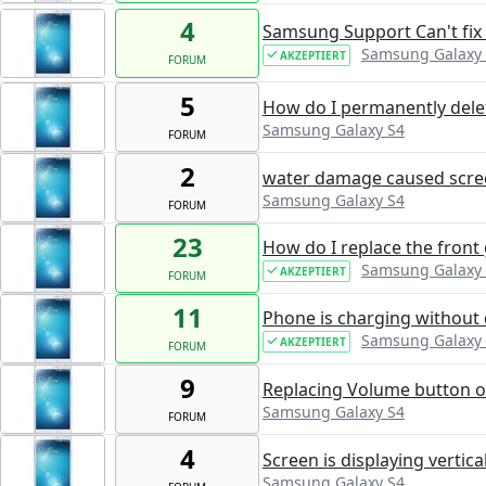
4
Samsung Support Can't fi
Samsung Galaxy
AKZEPTIERT
FORUM
5
How do I permanently delet
Samsung Galaxy S4
FORUM
2
water damage caused scree
Samsung Galaxy S4
FORUM
23
How do I replace the front 
Samsung Galaxy
AKZEPTIERT
FORUM
11
Phone is charging without 
Samsung Galaxy
AKZEPTIERT
FORUM
9
Replacing Volume button 
Samsung Galaxy S4
FORUM
4
Screen is displaying vertica
Samsung Galaxy S4