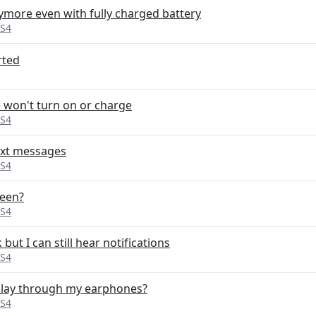
more even with fully charged battery
 S4
rted
 won't turn on or charge
 S4
ext messages
 S4
reen?
 S4
but I can still hear notifications
 S4
play through my earphones?
 S4