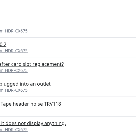
am HDR-CX675
0.2
am HDR-CX675
after card slot replacement?
am HDR-CX675
plugged into an outlet
am HDR-CX675
d Tape header noise TRV118
, it does not display anything.
am HDR-CX675