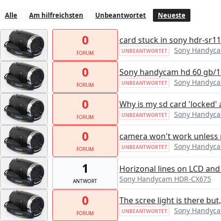
Alle
Am hilfreichsten
Unbeantwortet
Neueste
0
card stuck in sony hdr-sr11
Sony Handyc
UNBEANTWORTET
FORUM
0
Sony handycam hd 60 gb/1
Sony Handyc
UNBEANTWORTET
FORUM
0
Why is my sd card 'locked' 
Sony Handyc
UNBEANTWORTET
FORUM
0
camera won't work unless 
Sony Handyc
UNBEANTWORTET
FORUM
1
Horizonal lines on LCD an
Sony Handycam HDR-CX675
ANTWORT
0
The scree light is there but
Sony Handyc
UNBEANTWORTET
FORUM