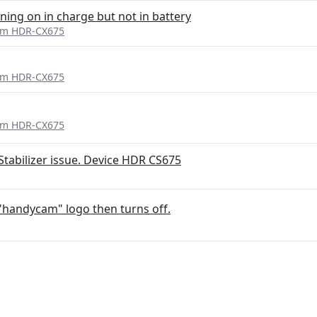
ning on in charge but not in battery
am HDR-CX675
am HDR-CX675
am HDR-CX675
Stabilizer issue. Device HDR CS675
"handycam" logo then turns off.