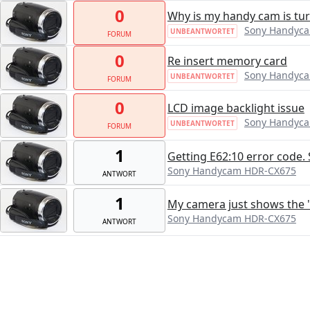
0
Why is my handy cam is tur
Sony Handyc
UNBEANTWORTET
FORUM
0
Re insert memory card
Sony Handyc
UNBEANTWORTET
FORUM
0
LCD image backlight issue
Sony Handyc
UNBEANTWORTET
FORUM
1
Getting E62:10 error code. 
Sony Handycam HDR-CX675
ANTWORT
1
My camera just shows the 
Sony Handycam HDR-CX675
ANTWORT