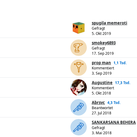
spugila memeroti
Gefragt
5. Okt 2019
smokey6893
Gefragt
17. Sep 2019
prop man
1,1 Tsd.
Kommentiert
3. Sep 2019
Augustine
17,3 Tsd.
Kommentiert
5. Okt 2018
Abrsvc
4,3 Tsd.
Beantwortet
27. Jul 2018
SANKARSANA BEHERA
Gefragt
3. Mai 2018