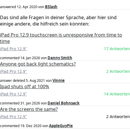
BSlash
answered
12. Apr 2020
von
Das sind alle Fragen in deiner Sprache, aber hier sind
einige andere, die hilfreich sein könnten:
iPad Pro 12.9 touchscreen is unresponsive from time to
time
iPad Pro 12,9"
17 Antworten
Danny Smith
commented
14. Jan 2026
von
Anyone got back light schematics?
iPad Pro 12,9"
2 Antworten
Vinnie
answer deleted
5. Aug 2021
von
Ipad shuts off at 100%
iPad Pro 12,9"
14 Antworten
Daniel Bohnsack
commented
31. Jan 2026
von
Are the screens the same?
iPad Pro 12,9"
2 Antworten
AppleGuyPie
commented
19. Dez 2020
von