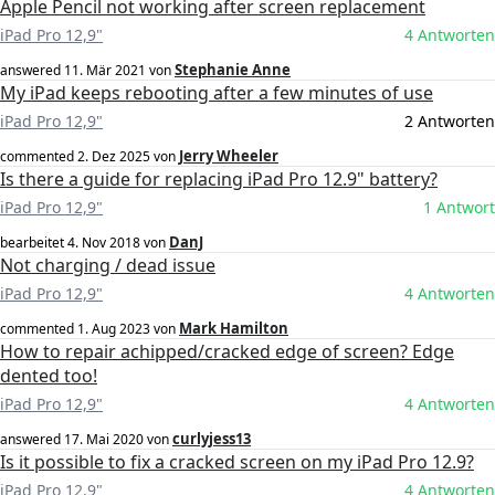
Apple Pencil not working after screen replacement
iPad Pro 12,9"
4 Antworten
Stephanie Anne
answered
11. Mär 2021
von
My iPad keeps rebooting after a few minutes of use
iPad Pro 12,9"
2 Antworten
Jerry Wheeler
commented
2. Dez 2025
von
Is there a guide for replacing iPad Pro 12.9" battery?
iPad Pro 12,9"
1 Antwort
DanJ
bearbeitet
4. Nov 2018
von
Not charging / dead issue
iPad Pro 12,9"
4 Antworten
Mark Hamilton
commented
1. Aug 2023
von
How to repair achipped/cracked edge of screen? Edge
dented too!
iPad Pro 12,9"
4 Antworten
curlyjess13
answered
17. Mai 2020
von
Is it possible to fix a cracked screen on my iPad Pro 12.9?
iPad Pro 12,9"
4 Antworten