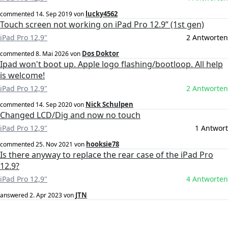
lucky4562
commented
14. Sep 2019
von
Touch screen not working on iPad Pro 12.9” (1st gen)
iPad Pro 12,9"
2 Antworten
Dos Doktor
commented
8. Mai 2026
von
Ipad won't boot up. Apple logo flashing/bootloop. All help
is welcome!
iPad Pro 12,9"
2 Antworten
Nick Schulpen
commented
14. Sep 2020
von
Changed LCD/Dig and now no touch
iPad Pro 12,9"
1 Antwort
hooksie78
commented
25. Nov 2021
von
Is there anyway to replace the rear case of the iPad Pro
12.9?
iPad Pro 12,9"
4 Antworten
JTN
answered
2. Apr 2023
von