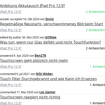
Anleitung Akkutausch IPad Pro 12.9?
iPad Pro 12,9"
2 Antworten
Ennis
answer accepted
16. Okt 2024
von
Regelmäßige Neustarts, verschwommenes Bild beim Start
iPad Pro 12,9"
2 Antworten
stONee
edited by author
30. Mai 2025
von
Was tun, wenn nur Glas defekt und nicht Touchfunktion?
iPad Pro 12,9"
2 Antworten
BenZ78
answered
9. Apr 2020
von
Touchscreen geht plötzlich nicht mehr
iPad Pro 12,9"
1 Antwort
Niki Weber
commented
9. Jul 2021
von
Touch Filter Durchgebrannt und wie Kann ich Ersetzen
iPad Pro 12,9"
1 Antwort
LoL Gamer
commented
17. Mai 2020
von
Touchscreen reagiert nicht richtig
iPad Pro 12,9"
1 Antwort