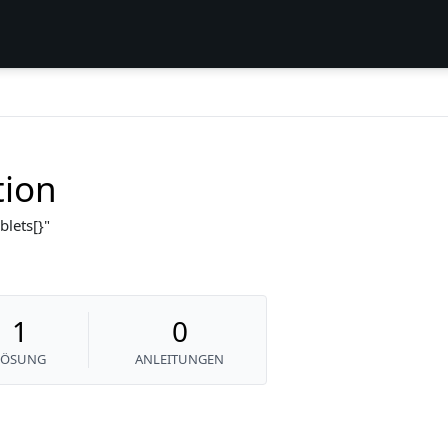
tion
blets[}
1
0
LÖSUNG
ANLEITUNGEN