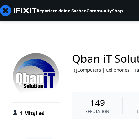
Repariere deine Sachen
Community
Shop
Qban iT Solu
{]Computers | Cellphones | Ta
149
REPUTATION
1 Mitglied