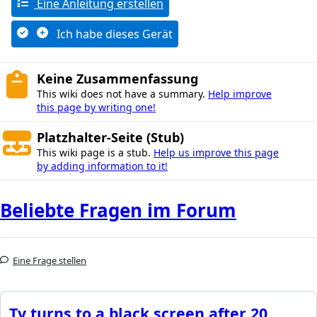
Eine Anleitung erstellen
Ich habe dieses Gerät
Keine Zusammenfassung
This wiki does not have a summary.
Help improve
this page by writing one!
Platzhalter-Seite (Stub)
This wiki page is a stub.
Help us improve this page
by adding information to it!
Beliebte Fragen im Forum
Eine Frage stellen
Tv turns to a black screen after 20