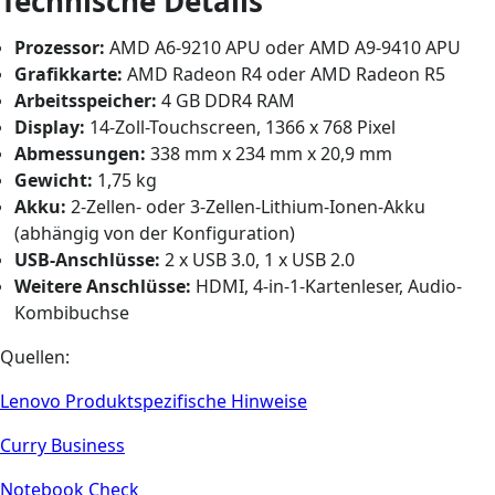
Technische Details
Prozessor:
AMD A6-9210 APU oder AMD A9-9410 APU
Grafikkarte:
AMD Radeon R4 oder AMD Radeon R5
Arbeitsspeicher:
4 GB DDR4 RAM
Display:
14-Zoll-Touchscreen, 1366 x 768 Pixel
Abmessungen:
338 mm x 234 mm x 20,9 mm
Gewicht:
1,75 kg
Akku:
2-Zellen- oder 3-Zellen-Lithium-Ionen-Akku
(abhängig von der Konfiguration)
USB-Anschlüsse:
2 x USB 3.0, 1 x USB 2.0
Weitere Anschlüsse:
HDMI, 4-in-1-Kartenleser, Audio-
Kombibuchse
Quellen:
Lenovo Produktspezifische Hinweise
Curry Business
Notebook Check