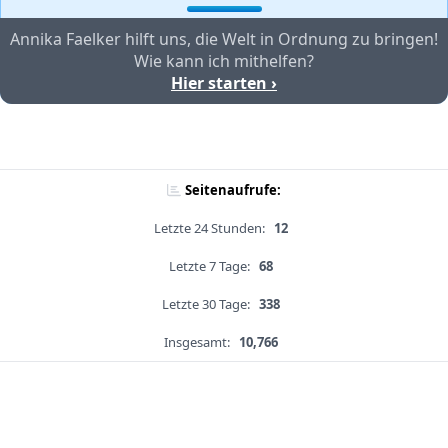
Annika Faelker hilft uns, die Welt in Ordnung zu bringen!
Wie kann ich mithelfen?
Hier starten ›
Seitenaufrufe:
Letzte 24 Stunden:
12
Letzte 7 Tage:
68
Letzte 30 Tage:
338
Insgesamt:
10,766