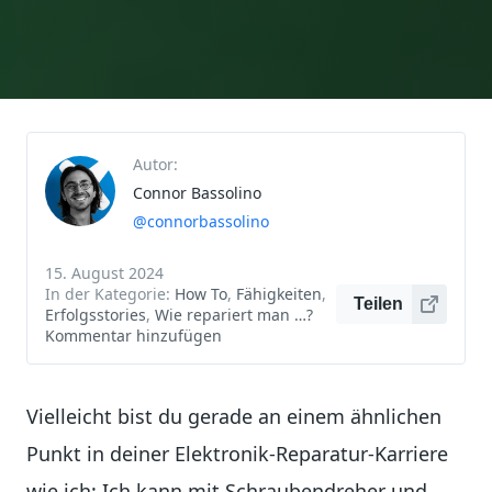
Autor:
Connor Bassolino
@connorbassolino
15. August 2024
In der Kategorie:
How To
,
Fähigkeiten
,
Teilen
Erfolgsstories
,
Wie repariert man …?
Kommentar hinzufügen
Vielleicht bist du gerade an einem ähnlichen
Punkt in deiner Elektronik-Reparatur-Karriere
wie ich: Ich kann mit Schraubendreher und