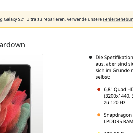
 Galaxy S21 Ultra zu reparieren, verwende unsere
Fehlerbehebun
eardown
Die Spezifikati
aus, aber sind si
sich im Grunde n
selbst:
6,8" Quad H
(3200x1440, 
zu 120 Hz
Snapdragon 
LPDDR5 RAM (