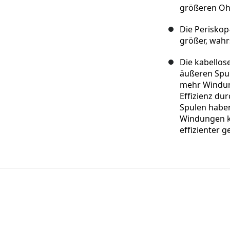
größeren Ohr
Die Periskop
größer, wahr
Die kabellos
äußeren Spul
mehr Windung
Effizienz du
Spulen haben
Windungen k
effizienter 