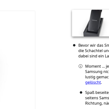
Bevor wir das S
die Schachtel un
dabei sind ein L
Moment ... je
Samsung nich
lustig gemach
gelöscht
.
Spaß beseite
seitens Samsu
Richtung, nä