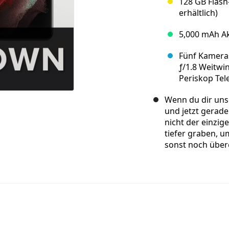
128 GB Flash
erhältlich)
5,000 mAh A
Fünf Kameras
ƒ/1.8 Weitwi
Periskop Tel
Wenn du dir un
und jetzt gerade
nicht der einzig
tiefer graben, 
sonst noch über