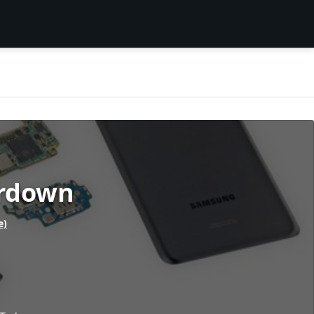
ardown
e)