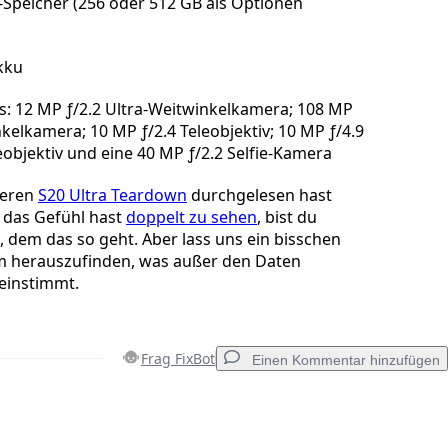
-Speicher (256 oder 512 GB als Optionen
kku
: 12 MP ƒ/2.2 Ultra-Weitwinkelkamera; 108 MP
nkelkamera; 10 MP ƒ/2.4 Teleobjektiv; 10 MP ƒ/4.9
eobjektiv und eine 40 MP ƒ/2.2 Selfie-Kamera
seren
S20 Ultra Teardown
durchgelesen hast
 das Gefühl hast
doppelt zu sehen
, bist du
e, dem das so geht. Aber lass uns ein bisschen
um herauszufinden, was außer den Daten
einstimmt.
Frag FixBot
Einen Kommentar hinzufügen
Einen Kommentar hinzufügen