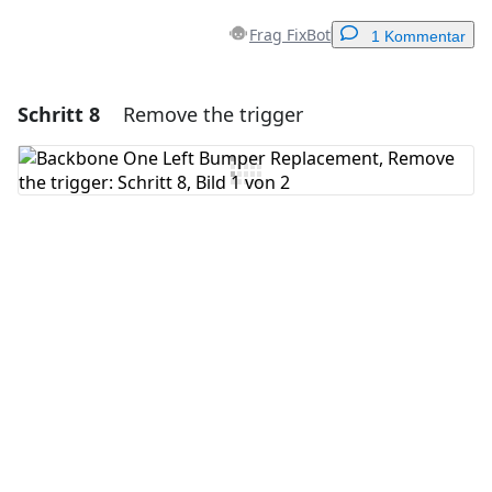
Frag FixBot
1 Kommentar
Schritt 8
Remove the trigger
Einen Kommentar hinzufügen
Kommentar hinzufügen
Abbrechen
Kommentieren