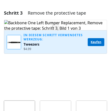
Schritt 3
Remove the protective tape
Einen Kommentar hinzufügen
Kommentar hinzufügen
IN DIESEM SCHRITT VERWENDETES
WERKZEUG:
Kaufen
Tweezers
Abbrechen
Kommentieren
$4.99