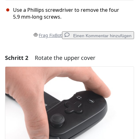
Use a Phillips screwdriver to remove the four
5.9 mm-long screws.
Frag FixBot
Einen Kommentar hinzufügen
Schritt 2
Rotate the upper cover
Einen Kommentar hinzufügen
Kommentar hinzufügen
Abbrechen
Kommentieren