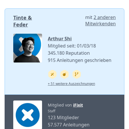
Tinte &
mit
2 anderen
Mitwirkenden
Feder
Arthur Shi
Mitglied seit: 01/03/18
345.180 Reputation
915 Anleitungen geschrieben
+ 51 weitere Auszeichnungen
Mitglied von
iFixit
Staff
123 Mitglieder
57.577 Anleitungen