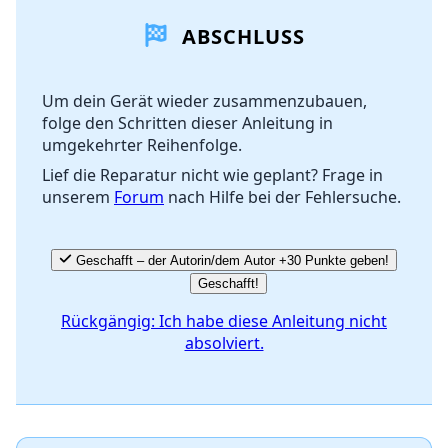
ABSCHLUSS
Kommentar hinzufügen
Um dein Gerät wieder zusammenzubauen,
folge den Schritten dieser Anleitung in
Abbrechen
Kommentieren
umgekehrter Reihenfolge.
Lief die Reparatur nicht wie geplant? Frage in
unserem
Forum
nach Hilfe bei der Fehlersuche.
Geschafft – der Autorin/dem Autor +30 Punkte geben!
Geschafft!
Rückgängig: Ich habe diese Anleitung nicht
absolviert.