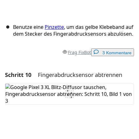
Benutze eine
Pinzette
, um das gelbe Klebeband auf
dem Stecker des Fingerabdrucksensors abzulösen.
Frag FixBot
3 Kommentare
Schritt 10
Fingerabdrucksensor abtrennen
Einen Kommentar hinzufügen
Kommentar hinzufügen
Abbrechen
Kommentieren