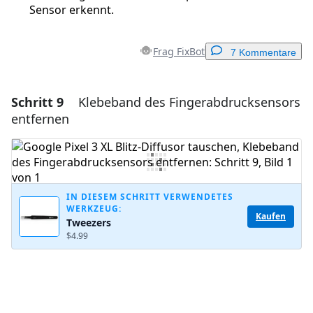
Sensor erkennt.
Frag FixBot
7 Kommentare
Schritt 9
Klebeband des Fingerabdrucksensors
Einen Kommentar hinzufügen
entfernen
Kommentar hinzufügen
Abbrechen
Kommentieren
IN DIESEM SCHRITT VERWENDETES
WERKZEUG:
Kaufen
Tweezers
$4.99