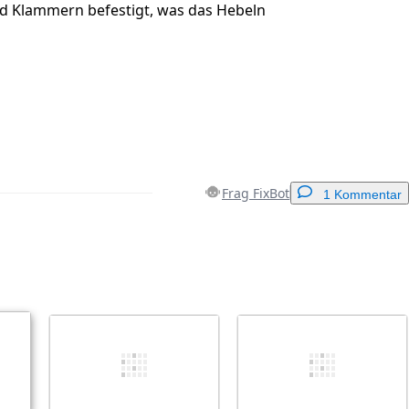
nd Klammern befestigt, was das Hebeln
Frag FixBot
1 Kommentar
Einen Kommentar hinzufügen
Abbrechen
Kommentieren