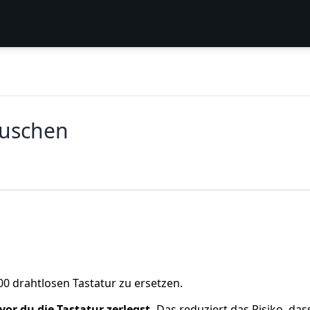
auschen
00 drahtlosen Tastatur zu ersetzen.
or du die Tastatur zerlegst.
Das reduziert das Risiko, das