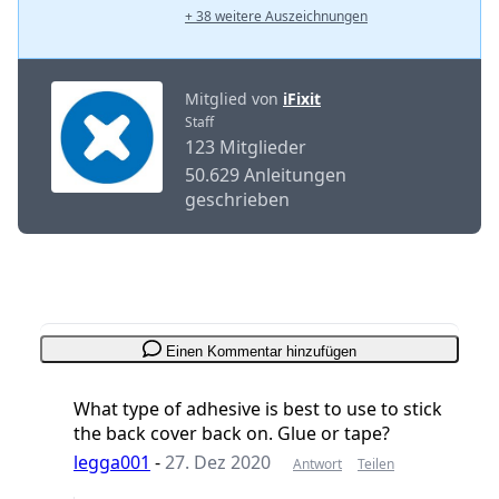
+ 38 weitere Auszeichnungen
Mitglied von
iFixit
Staff
123 Mitglieder
50.629 Anleitungen
geschrieben
Einen Kommentar hinzufügen
What type of adhesive is best to use to stick
the back cover back on. Glue or tape?
legga001
-
27. Dez 2020
Antwort
Teilen