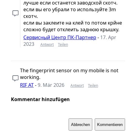
лучше если останется заводской скотч.
если вы его убрали то используйте 3m
скотч.
если вы заклеите на клей то потом крйне
сложно будет отклеить заднюю крышку.
Сервисный Центр ПК-Партнер
-
17. Apr
2023
Antwort
Teilen
The fingerprint sensor on my mobile is not
working.
RIF AT
-
9. Mär 2026
Antwort
Teilen
Kommentar hinzufügen
Abbrechen
Kommentieren