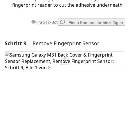
fingerprint reader to cut the adhesive underneath.
Frag FixBot
Einen Kommentar hinzufügen
Schritt 9
Remove Fingerprint Sensor
Einen Kommentar hinzufügen
Kommentar hinzufügen
Abbrechen
Kommentieren