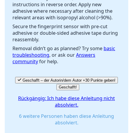
instructions in reverse order. Apply new
Abbrechen
Kommentieren
adhesive where necessary after cleaning the
relevant areas with isopropyl alcohol (>90%).
Secure the fingerprint sensor with pre-cut
adhesive or double-sided adhesive tape during
reassembly.
Removal didn’t go as planned? Try some
basic
troubleshooting
, or ask our
Answers
community
for help.
Geschafft – der Autorin/dem Autor +30 Punkte geben!
Geschafft!
Rückgängig: Ich habe diese Anleitung nicht
absolviert.
6 weitere Personen haben diese Anleitung
absolviert.