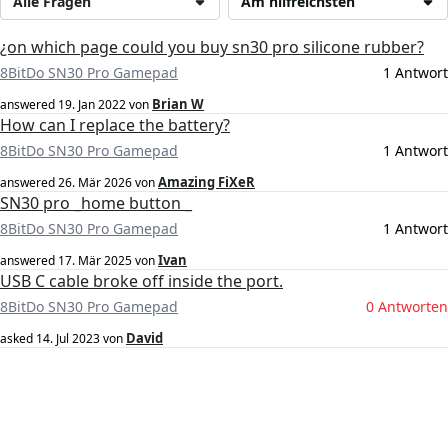
Alle Fragen
Am hilfreichsten
¿on which page could you buy sn30 pro silicone rubber?
8BitDo SN30 Pro Gamepad
1 Antwort
Brian W
answered
19. Jan 2022
von
How can I replace the battery?
8BitDo SN30 Pro Gamepad
1 Antwort
Amazing FiXeR
answered
26. Mär 2026
von
SN30 pro _home button _
8BitDo SN30 Pro Gamepad
1 Antwort
Ivan
answered
17. Mär 2025
von
USB C cable broke off inside the port.
8BitDo SN30 Pro Gamepad
0 Antworten
David
asked
14. Jul 2023
von