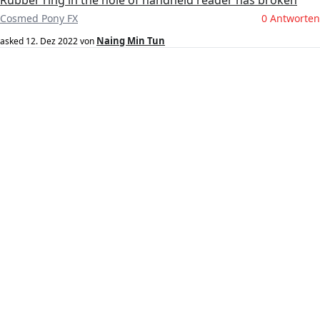
Rubber ring in the hole of handheld reader has broken
Cosmed Pony FX
0 Antworten
Naing Min Tun
asked
12. Dez 2022
von