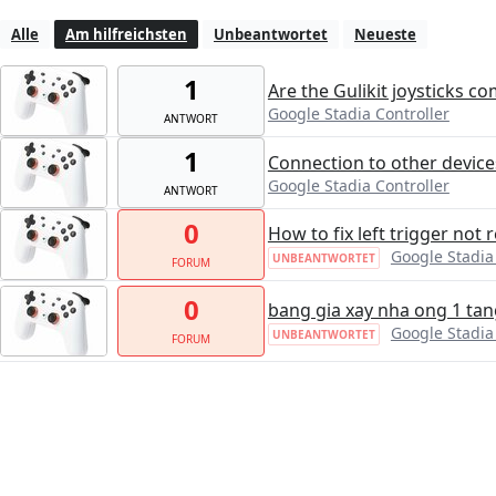
Alle
Am hilfreichsten
Unbeantwortet
Neueste
1
Are the Gulikit joysticks c
Google Stadia Controller
ANTWORT
1
Connection to other device
Google Stadia Controller
ANTWORT
0
How to fix left trigger not 
Google Stadia
UNBEANTWORTET
FORUM
0
bang gia xay nha ong 1 tan
Google Stadia
UNBEANTWORTET
FORUM