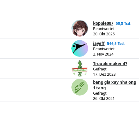
koppie007
50,8 Tsd.
Beantwortet
20. Okt 2025
jayeff
546,5 Tsd.
Beantwortet
2. Nov 2024
Troublemaker 47
Gefragt
17. Dez 2023
bang gia xay nha ong
1 tang
Gefragt
26. Okt 2021