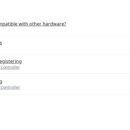
ompatible with other hardware?
s
registering
 Controller
g
 Controller