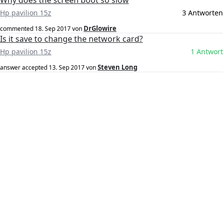
Why does the screen boot so slow
Hp pavilion 15z
3 Antworten
DrGlowire
commented
18. Sep 2017
von
Is it save to change the network card?
Hp pavilion 15z
1 Antwort
Steven Long
answer accepted
13. Sep 2017
von