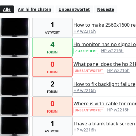
Alle
Am hilfreichsten
Unbeantwortet
Neueste
1
How to make 2560x1600 re
HP w2216h
ANTWORT
4
Hp monitor has no signal 
HP w2216h
AKZEPTIERT
FORUM
0
What panel does the hp 21
HP w2216h
UNBEANTWORTET
FORUM
2
How to fix backlight failure
HP w2216h
FORUM
0
Where is vido cable for mo
HP w2216h
UNBEANTWORTET
FORUM
1
I have a blank black screen 
HP w2216h
ANTWORT