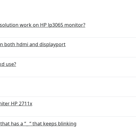
solution work on HP lp3065 monitor?
on both hdmi and displayport
kd use?
niter HP 2711x
that has a “_ “ that keeps blinking