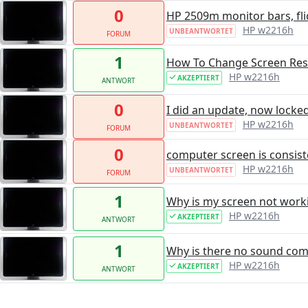
0
HP 2509m monitor bars, flic
HP w2216h
UNBEANTWORTET
FORUM
1
How To Change Screen Res
HP w2216h
AKZEPTIERT
ANTWORT
0
I did an update, now locke
HP w2216h
UNBEANTWORTET
FORUM
0
computer screen is consist
HP w2216h
UNBEANTWORTET
FORUM
1
Why is my screen not work
HP w2216h
AKZEPTIERT
ANTWORT
1
Why is there no sound comi
HP w2216h
AKZEPTIERT
ANTWORT