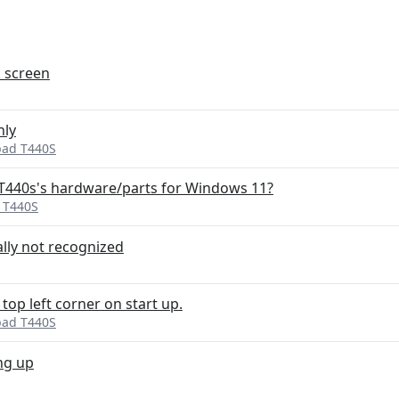
k screen
nly
pad T440S
y T440s's hardware/parts for Windows 11?
 T440S
ly not recognized
 top left corner on start up.
pad T440S
ng up