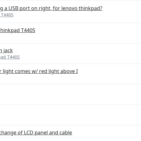
g a USB port on right, for lenovo thinkpad?
 T440S
Thinkpad T440S
m jack
pad T440S
 light comes w/ red light above I
change of LCD panel and cable