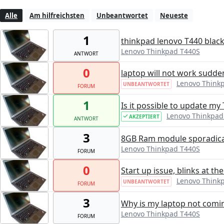
Alle
Am hilfreichsten
Unbeantwortet
Neueste
1
thinkpad lenovo T440 blac
Lenovo Thinkpad T440S
ANTWORT
0
laptop will not work sudde
Lenovo Think
UNBEANTWORTET
FORUM
1
Is it possible to update m
Lenovo Thinkpad
AKZEPTIERT
ANTWORT
3
8GB Ram module sporadical
Lenovo Thinkpad T440S
FORUM
0
Start up issue, blinks at the
Lenovo Think
UNBEANTWORTET
FORUM
3
Why is my laptop not comi
Lenovo Thinkpad T440S
FORUM