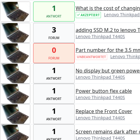
1
What is the cost of changin
Lenovo Thinkpad
AKZEPTIERT
ANTWORT
3
adding SSD M.2 to lenovo 
Lenovo Thinkpad T440S
FORUM
0
Part number for the 3.5 m
Lenovo Think
UNBEANTWORTET
FORUM
1
No display but green power
Lenovo Thinkpad T440S
ANTWORT
1
Power button flex cable
Lenovo Thinkpad T440S
ANTWORT
1
Replace the Front Cover
Lenovo Thinkpad T440S
ANTWORT
1
Screen remains dark after 
Lenovo Thinkpad T440S
ANTWORT