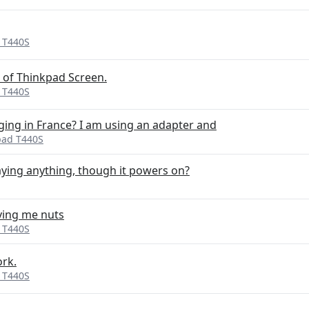
 T440S
 of Thinkpad Screen.
 T440S
ging in France? I am using an adapter and
pad T440S
aying anything, though it powers on?
ving me nuts
 T440S
ork.
 T440S