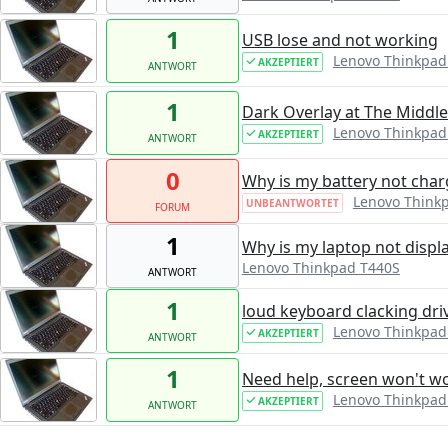
1
USB lose and not working
Lenovo Thinkpad
AKZEPTIERT
ANTWORT
1
Dark Overlay at The Middle
Lenovo Thinkpad
AKZEPTIERT
ANTWORT
0
Why is my battery not char
Lenovo Think
UNBEANTWORTET
FORUM
1
Why is my laptop not displ
Lenovo Thinkpad T440S
ANTWORT
1
loud keyboard clacking dri
Lenovo Thinkpad
AKZEPTIERT
ANTWORT
1
Need help, screen won't w
Lenovo Thinkpad
AKZEPTIERT
ANTWORT