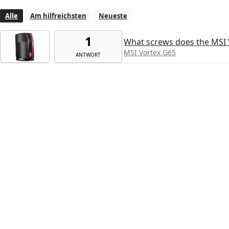
Alle
Am hilfreichsten
Neueste
1
What screws does the MSI 
MSI Vortex G65
ANTWORT