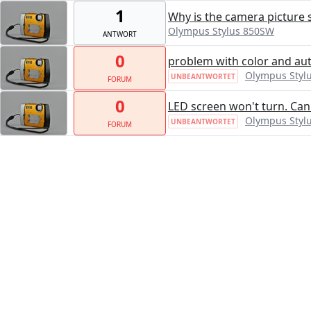
1
Why is the camera picture 
Olympus Stylus 850SW
ANTWORT
0
problem with color and au
Olympus Styl
UNBEANTWORTET
FORUM
0
LED screen won't turn. Can I
Olympus Styl
UNBEANTWORTET
FORUM