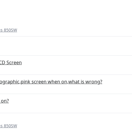
us 850SW
LCD Screen
lographic,pink screen when on,what is wrong?
 on?
us 850SW