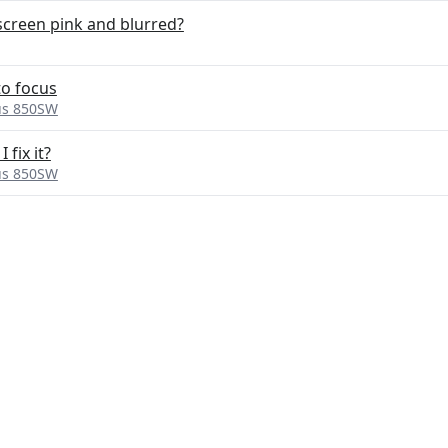
screen pink and blurred?
to focus
us 850SW
 fix it?
us 850SW