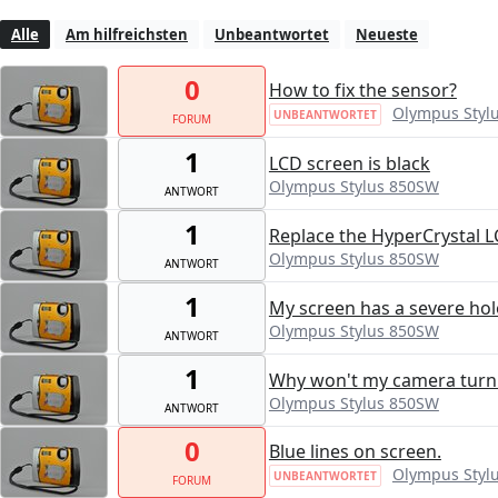
Alle
Am hilfreichsten
Unbeantwortet
Neueste
0
How to fix the sensor?
Olympus Styl
UNBEANTWORTET
FORUM
1
LCD screen is black
Olympus Stylus 850SW
ANTWORT
1
Replace the HyperCrystal 
Olympus Stylus 850SW
ANTWORT
1
My screen has a severe ho
Olympus Stylus 850SW
ANTWORT
1
Why won't my camera turn
Olympus Stylus 850SW
ANTWORT
0
Blue lines on screen.
Olympus Styl
UNBEANTWORTET
FORUM