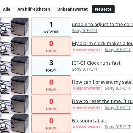
Alle
Am hilfreichsten
Unbeantwortet
Neueste
1
unable to adjust to the cor
Sony ICF-C1T
ANTWORT
0
My alarm clock makes a lo
Sony ICF-C1T
UNBEANTWORTET
FORUM
3
ICF-C1 Clock runs fast
Sony ICF-C1T
FORUM
0
How can I prevent my satell
Sony ICF-C1T
UNBEANTWORTET
FORUM
0
How to reset the time. It r
Sony ICF-C1T
UNBEANTWORTET
FORUM
0
No sound at all.
Sony ICF-C1T
UNBEANTWORTET
FORUM