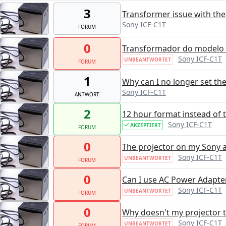
3
Transformer issue with the
Sony ICF-C1T
FORUM
0
Transformador do modelo I
Sony ICF-C1T
UNBEANTWORTET
FORUM
1
Why can I no longer set th
Sony ICF-C1T
ANTWORT
2
12 hour format instead of 
Sony ICF-C1T
AKZEPTIERT
FORUM
0
The projector on my Sony a
Sony ICF-C1T
UNBEANTWORTET
FORUM
0
Can I use AC Power Adapte
Sony ICF-C1T
UNBEANTWORTET
FORUM
0
Why doesn't my projector 
Sony ICF-C1T
UNBEANTWORTET
FORUM