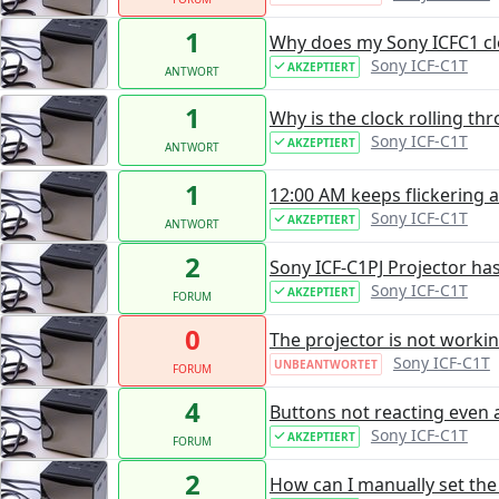
1
Why does my Sony ICFC1 clo
Sony ICF-C1T
AKZEPTIERT
ANTWORT
1
Why is the clock rolling t
Sony ICF-C1T
AKZEPTIERT
ANTWORT
1
12:00 AM keeps flickering 
Sony ICF-C1T
AKZEPTIERT
ANTWORT
2
Sony ICF-C1PJ Projector h
Sony ICF-C1T
AKZEPTIERT
FORUM
0
The projector is not worki
Sony ICF-C1T
UNBEANTWORTET
FORUM
4
Buttons not reacting even 
Sony ICF-C1T
AKZEPTIERT
FORUM
2
How can I manually set the 