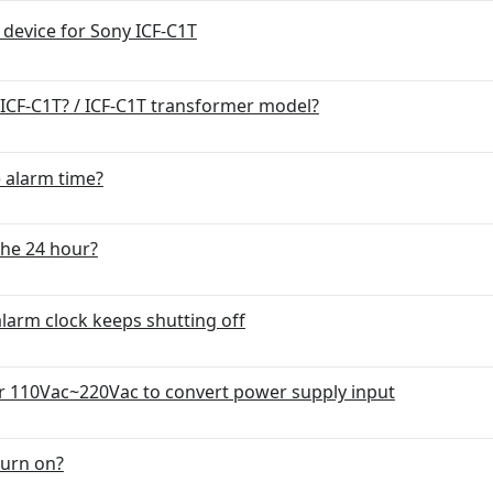
 device for Sony ICF-C1T
CF-C1T? / ICF-C1T transformer model?
e alarm time?
the 24 hour?
larm clock keeps shutting off
r 110Vac~220Vac to convert power supply input
turn on?