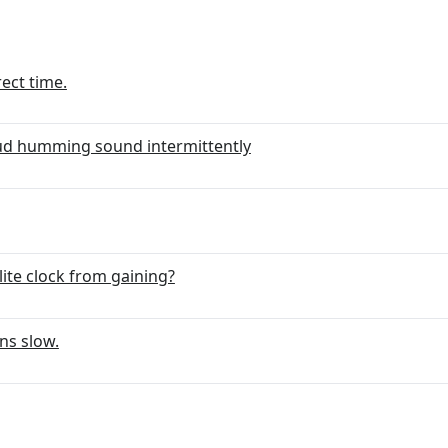
rect time.
ud humming sound intermittently
ite clock from gaining?
uns slow.