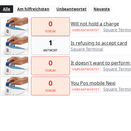
Alle
Am hilfreichsten
Unbeantwortet
Neueste
0
Will not hold a charge
Square Termi
UNBEANTWORTET
FORUM
1
Is refusing to accept card
Square Terminal
ANTWORT
0
It doesn't want to perfor
Square Termi
UNBEANTWORTET
FORUM
0
You Pos mobile Nexi
Square Termi
UNBEANTWORTET
FORUM