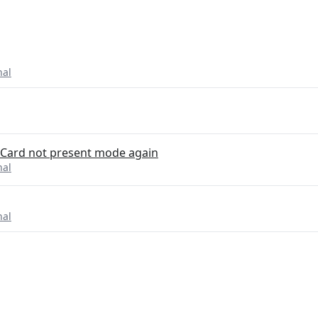
nal
m Card not present mode again
nal
nal