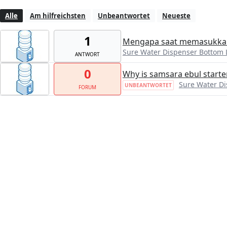
Alle
Am hilfreichsten
Unbeantwortet
Neueste
1
Mengapa saat memasukkan 
Sure Water Dispenser Bottom 
ANTWORT
0
Why is samsara ebul starte
Sure Water D
UNBEANTWORTET
FORUM