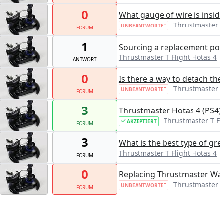
0
What gauge of wire is insid
Thrustmaster 
UNBEANTWORTET
FORUM
1
Sourcing a replacement pot
Thrustmaster T Flight Hotas 4
ANTWORT
0
Is there a way to detach the
Thrustmaster 
UNBEANTWORTET
FORUM
3
Thrustmaster Hotas 4 (PS4)
Thrustmaster T F
AKZEPTIERT
FORUM
3
What is the best type of gre
Thrustmaster T Flight Hotas 4
FORUM
0
Replacing Thrustmaster Wa
Thrustmaster 
UNBEANTWORTET
FORUM