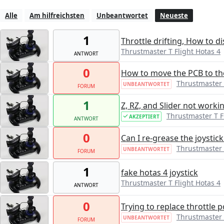
Alle
Am hilfreichsten
Unbeantwortet
Neueste
1
Throttle drifting, How to d
Thrustmaster T Flight Hotas 4
ANTWORT
0
How to move the PCB to the 
Thrustmaster 
UNBEANTWORTET
FORUM
1
Z, RZ, and Slider not worki
Thrustmaster T F
AKZEPTIERT
ANTWORT
0
Can I re-grease the joystic
Thrustmaster 
UNBEANTWORTET
FORUM
1
fake hotas 4 joystick
Thrustmaster T Flight Hotas 4
ANTWORT
0
Trying to replace throttle 
Thrustmaster 
UNBEANTWORTET
FORUM