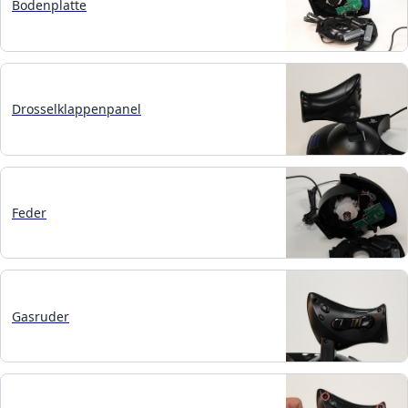
Bodenplatte
Drosselklappenpanel
Feder
Gasruder