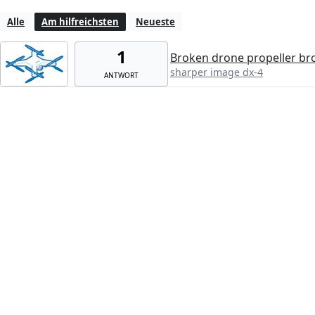
Alle
Am hilfreichsten
Neueste
1
Broken drone propeller br
sharper image dx-4
ANTWORT