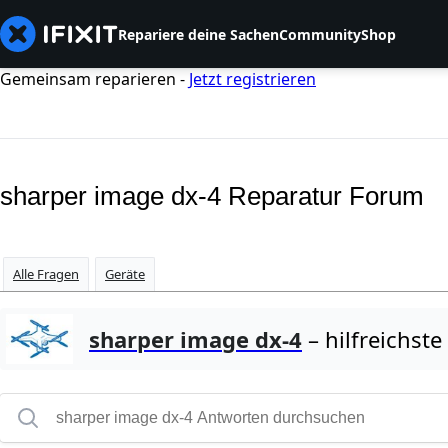
Repariere deine Sachen
Community
Shop
Gemeinsam reparieren -
Jetzt registrieren
sharper image dx-4 Reparatur Forum
Alle Fragen
Geräte
sharper image dx-4
– hilfreichst