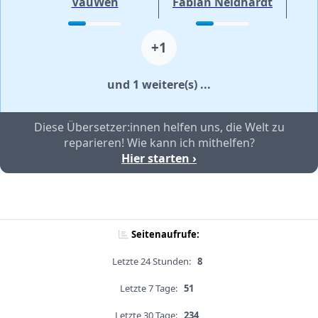
VauWeh
Fabian Neidhardt
+1
und 1 weitere(s) ...
Diese Übersetzer:innen helfen uns, die Welt zu
reparieren! Wie kann ich mithelfen?
Hier starten ›
Seitenaufrufe:
Letzte 24 Stunden:
8
Letzte 7 Tage:
51
Letzte 30 Tage:
234