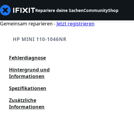
Repariere deine Sachen
Community
Shop
Gemeinsam reparieren -
Jetzt registrieren
HP MINI 110-1046NR
Fehlerdiagnose
Hintergrund und
Informationen
Spezifikationen
Zusätzliche
Informationen