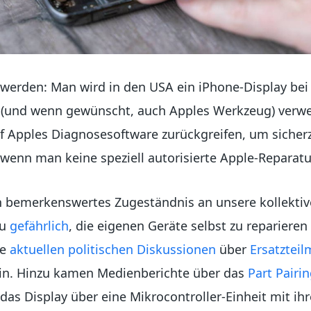
h werden: Man wird in den USA ein iPhone-Display be
 (und wenn gewünscht, auch Apples Werkzeug) verw
uf Apples Diagnosesoftware zurückgreifen, um sicherz
 wenn man keine speziell autorisierte Apple-Reparatu
in bemerkenswertes Zugeständnis an unsere kollekti
zu
gefährlich
, die eigenen Geräte selbst zu reparieren
ie
aktuellen politischen Diskussionen
über
Ersatzteil
in. Hinzu kamen Medienberichte über das
Part Pairi
 das Display über eine Mikrocontroller-Einheit mit i