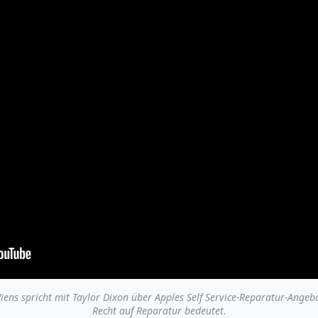
iens spricht mit Taylor Dixon über Apples Self Service-Reparatur-Angebo
Recht auf Reparatur bedeutet.