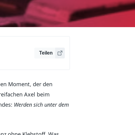
Teilen
nden Moment, der den
dreifachen Axel beim
undes:
Werden sich unter dem
nz ohne Klebstoff. Was