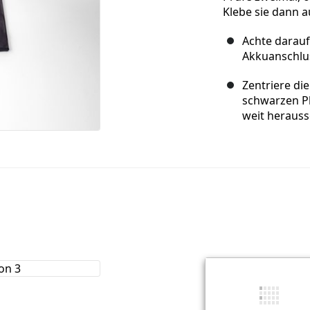
Klebe sie dann a
Achte darauf
Akkuanschlus
Zentriere di
schwarzen Pl
weit heraus