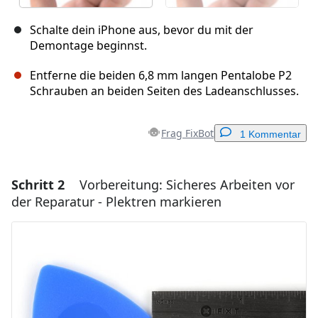
Schalte dein iPhone aus, bevor du mit der
Demontage beginnst.
Entferne die beiden 6,8 mm langen Pentalobe P2
Schrauben an beiden Seiten des Ladeanschlusses.
Frag FixBot
1 Kommentar
Schritt 2
Vorbereitung: Sicheres Arbeiten vor
Einen Kommentar hinzufügen
der Reparatur - Plektren markieren
Kommentar hinzufügen
Abbrechen
Kommentieren