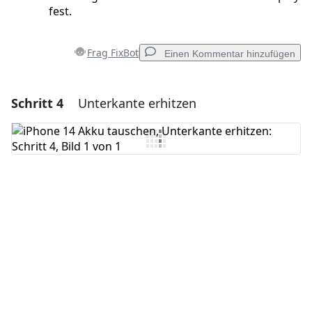
fest.
Frag FixBot
Einen Kommentar hinzufügen
Schritt 4
Unterkante erhitzen
Einen Kommentar hinzufügen
Kommentar hinzufügen
Abbrechen
Kommentieren