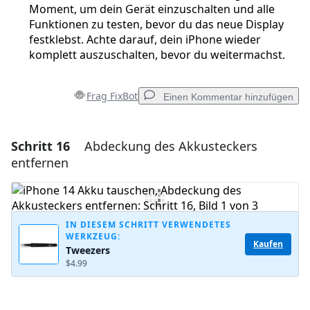
Moment, um dein Gerät einzuschalten und alle
Funktionen zu testen, bevor du das neue Display
festklebst. Achte darauf, dein iPhone wieder
komplett auszuschalten, bevor du weitermachst.
Frag FixBot
Einen Kommentar hinzufügen
Schritt 16
Abdeckung des Akkusteckers
Einen Kommentar hinzufügen
entfernen
Kommentar hinzufügen
IN DIESEM SCHRITT VERWENDETES
WERKZEUG:
Abbrechen
Kommentieren
Kaufen
Tweezers
$4.99