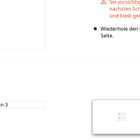
Sei vorsicht
nächsten Schr
und bleib ge
Wiederhole den l
Seite.