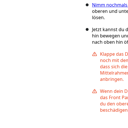
Nimm nochmals 
oberen und unte
lösen.
Jetzt kannst du
hin bewegen und 
nach oben hin ö
Klappe das Di
noch mit de
dass sich di
Mittelrahmen
anbringen.
Wenn dein Di
das Front Pa
du den obere
beschädigen