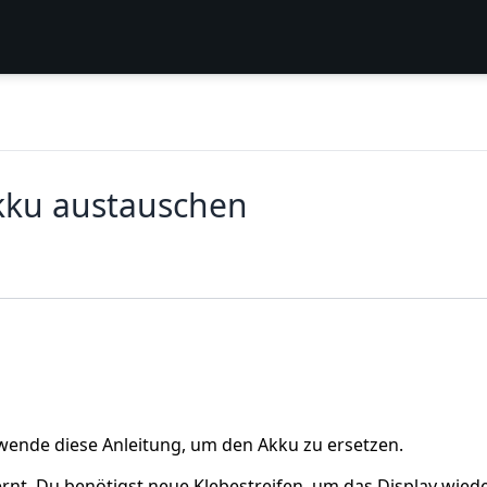
kku austauschen
ende diese Anleitung, um den Akku zu ersetzen.
rnt. Du benötigst neue Klebestreifen, um das Display wied