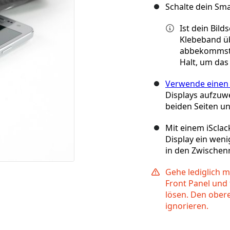
Schalte dein Sm
Ist dein Bil
Klebeband ü
abbekommst.
Halt, um das
Verwende einen
Displays aufzuwe
beiden Seiten un
Mit einem iScla
Display ein wen
in den Zwische
Gehe lediglich m
Front Panel und
lösen. Den obere
ignorieren.