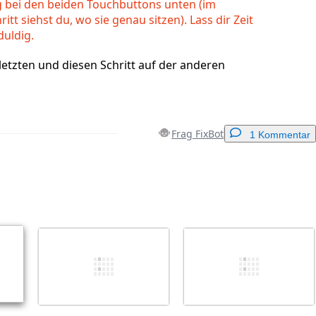
ig bei den beiden Touchbuttons unten (im
itt siehst du, wo sie genau sitzen). Lass dir Zeit
duldig.
etzten und diesen Schritt auf der anderen
Frag FixBot
1 Kommentar
Einen Kommentar hinzufügen
Abbrechen
Kommentieren