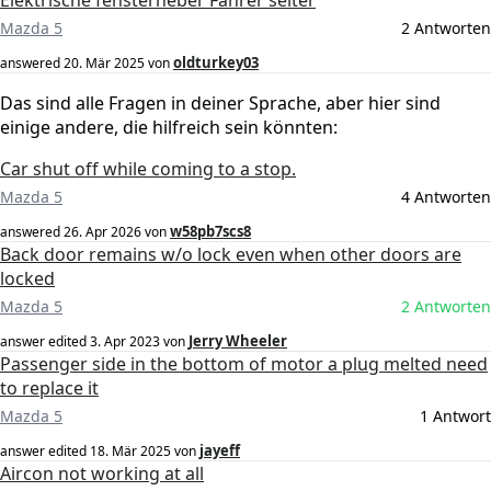
Elektrische fensterheber Fahrer seiter
Mazda 5
2 Antworten
oldturkey03
answered
20. Mär 2025
von
Das sind alle Fragen in deiner Sprache, aber hier sind
einige andere, die hilfreich sein könnten:
Car shut off while coming to a stop.
Mazda 5
4 Antworten
w58pb7scs8
answered
26. Apr 2026
von
Back door remains w/o lock even when other doors are
locked
Mazda 5
2 Antworten
Jerry Wheeler
answer edited
3. Apr 2023
von
Passenger side in the bottom of motor a plug melted need
to replace it
Mazda 5
1 Antwort
jayeff
answer edited
18. Mär 2025
von
Aircon not working at all