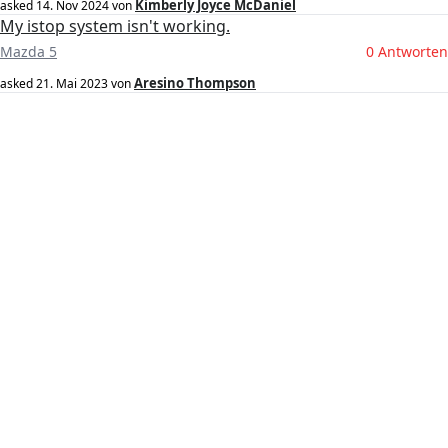
Kimberly Joyce McDaniel
asked
14. Nov 2024
von
My istop system isn't working.
Mazda 5
0 Antworten
Aresino Thompson
asked
21. Mai 2023
von