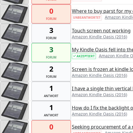
0
Where to buy parst for my 
Amazon Kindle
UNBEANTWORTET
FORUM
3
Touch screen not working
Amazon Kindle Oasis (2016)
FORUM
3
My Kindle Oasis fell into th
Amazon Kindle Oa
AKZEPTIERT
FORUM
2
Screen is frozen at kindle
Amazon Kindle Oasis (2016)
FORUM
1
I have a single thin vertical 
Amazon Kindle Oasis (2016)
ANTWORT
1
How do I fix the backligh
Amazon Kindle Oasis (2016)
ANTWORT
0
Seeking procurement of a
Amazon Kindle