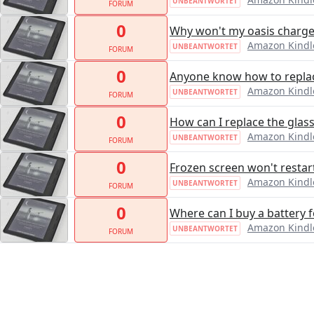
UNBEANTWORTET
FORUM
0
Why won't my oasis charg
Amazon Kindle
UNBEANTWORTET
FORUM
0
Anyone know how to replac
Amazon Kindle
UNBEANTWORTET
FORUM
0
How can I replace the glas
Amazon Kindle
UNBEANTWORTET
FORUM
0
Frozen screen won't restar
Amazon Kindle
UNBEANTWORTET
FORUM
0
Where can I buy a battery 
Amazon Kindle
UNBEANTWORTET
FORUM