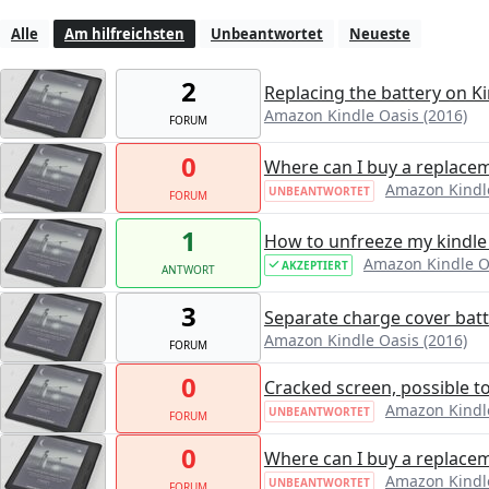
Alle
Am hilfreichsten
Unbeantwortet
Neueste
2
Replacing the battery on K
Amazon Kindle Oasis (2016)
FORUM
0
Where can I buy a replace
Amazon Kindle
UNBEANTWORTET
FORUM
1
How to unfreeze my kindle
Amazon Kindle Oa
AKZEPTIERT
ANTWORT
3
Separate charge cover batt
Amazon Kindle Oasis (2016)
FORUM
0
Cracked screen, possible t
Amazon Kindle
UNBEANTWORTET
FORUM
0
Where can I buy a replace
Amazon Kindle
UNBEANTWORTET
FORUM