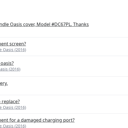
indle Oasis cover, Model #DC67PL. Thanks
ment screen?
 Oasis (2016)
 oasis?
sis (2016)
ery.
o replace?
 Oasis (2016)
ment for a damaged charging port?
 Oasis (2016)