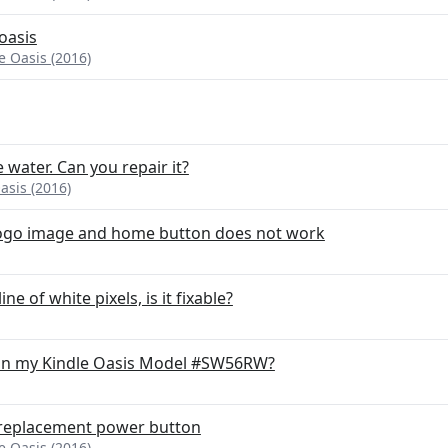
oasis
 Oasis (2016)
e water. Can you repair it?
sis (2016)
 logo image and home button does not work
line of white pixels, is it fixable?
t on my Kindle Oasis Model #SW56RW?
 replacement power button
 Oasis (2016)