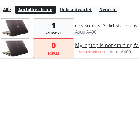
Alle
Am hilfreichsten
Unbeantwortet
Neueste
1
cek kondisi Solid state driv
Asus A400
ANTWORT
0
My laptop is not starting 
Asus A400
UNBEANTWORTET
FORUM