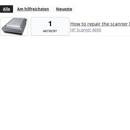
Alle
Am hilfreichsten
Neueste
1
How to repair the scanner l
HP Scanjet 4890
ANTWORT