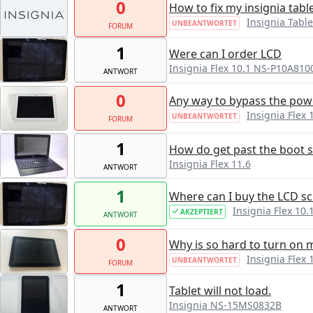
0
How to fix my insignia tabl
Insignia Table
UNBEANTWORTET
FORUM
1
Were can I order LCD
Insignia Flex 10.1 NS-P10A810
ANTWORT
0
Any way to bypass the powe
Insignia Flex
UNBEANTWORTET
FORUM
1
How do get past the boot 
Insignia Flex 11.6
ANTWORT
1
Where can I buy the LCD sc
Insignia Flex 10
AKZEPTIERT
ANTWORT
0
Why is so hard to turn on 
Insignia Flex
UNBEANTWORTET
FORUM
1
Tablet will not load.
Insignia NS-15MS0832B
ANTWORT