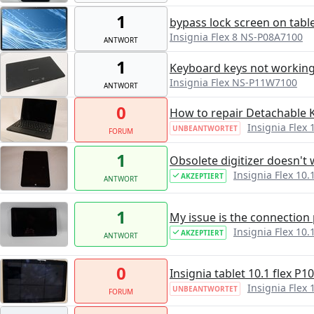
1
bypass lock screen on tabl
Insignia Flex 8 NS-P08A7100
ANTWORT
1
Keyboard keys not workin
Insignia Flex NS-P11W7100
ANTWORT
0
How to repair Detachable 
Insignia Flex
UNBEANTWORTET
FORUM
1
Obsolete digitizer doesn't 
Insignia Flex 10
AKZEPTIERT
ANTWORT
1
My issue is the connection
Insignia Flex 10.
AKZEPTIERT
ANTWORT
0
Insignia tablet 10.1 flex P1
Insignia Flex
UNBEANTWORTET
FORUM