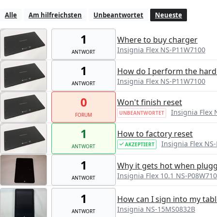
Alle
Am hilfreichsten
Unbeantwortet
Neueste
1
Where to buy charger
Insignia Flex NS-P11W7100
ANTWORT
1
How do I perform the hard
Insignia Flex NS-P11W7100
ANTWORT
0
Won't finish reset
Insignia Flex
UNBEANTWORTET
FORUM
1
How to factory reset
Insignia Flex N
AKZEPTIERT
ANTWORT
1
Why it gets hot when plugge
Insignia Flex 10.1 NS-P08W71
ANTWORT
1
How can I sign into my tab
Insignia NS-15MS0832B
ANTWORT