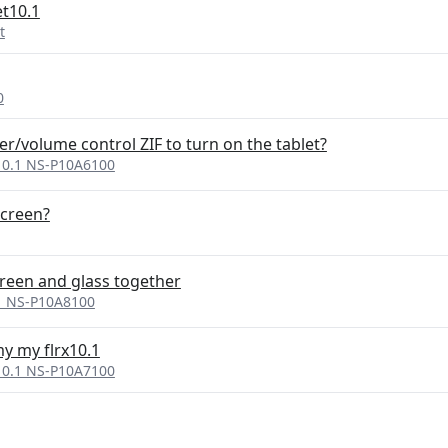
et10.1
t
0
r/volume control ZIF to turn on the tablet?
 10.1 NS-P10A6100
screen?
reen and glass together
.1 NS-P10A8100
my my flrx10.1
 10.1 NS-P10A7100