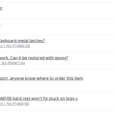
et
g
Keyboard metal latches?
 10.1 NS-P10W8100
work. Can it be restored with epoxy?
.1 NS-P08W7100
 port, anyone know where to order this item
1
0A8100 hard rest won't fix stuck on logo s
 10.1 NS-P10A8100