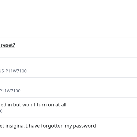
 reset?
 NS-P11W7100
S-P11W7100
d in but won't turn on at all
00
let insigina, I have forgotten my password