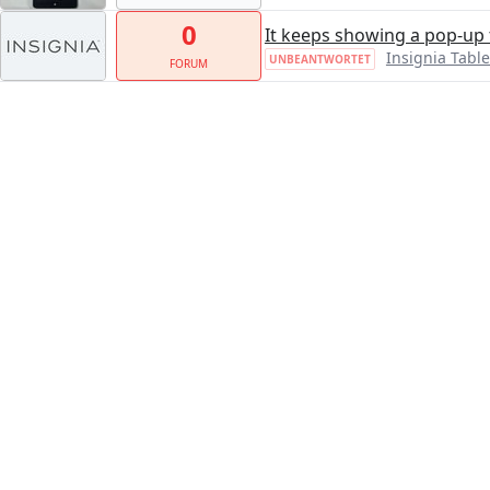
0
It keeps showing a pop-up 
Insignia Table
UNBEANTWORTET
FORUM