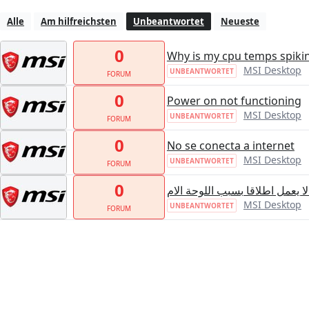
Alle
Am hilfreichsten
Unbeantwortet
Neueste
0
Why is my cpu temps spiki
MSI Desktop
UNBEANTWORTET
FORUM
0
Power on not functioning
MSI Desktop
UNBEANTWORTET
FORUM
0
No se conecta a internet
MSI Desktop
UNBEANTWORTET
FORUM
0
لا يعمل اطلاقا بسبب اللوحة الام
MSI Desktop
UNBEANTWORTET
FORUM