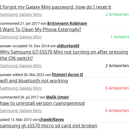
I forgot my Galaxy Mini password, how do I reset it
Samsung Galaxy Mini
2 Antworten
Britneyann Robinson
commented
21. Jan 2017
von
I Want To Clean My Phone Externally?
Samsung Galaxy Mini
1 Antwort
oldturkey03
answer accepted
16. Dez 2014
von
Why Samsung GT-S5570 Mini not turning on after pressing
the ON switch?
Samsung Galaxy Mini
2 Antworten
fitzmerl duron II
answer edited
30. Mai 2023
von
wifi and bluetooth not working
Samsung Galaxy Mini
0 Antworten
Malik Umair
commented
26. Jul 2017
von
haw to uninstall version cyanogenmod
Samsung Galaxy Mini
0 Antworten
chawkiflavyo
asked
13. Mär 2015
von
samsung gt-s5570 micro sd card slot broken