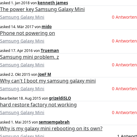
kenneth james
asked
1. Jan 2018
von
The power key Samsung Galaxy Mini
Samsung Galaxy Mini
0 Antworten
mido
asked
14. Mär 2017
von
Phone not powering on
Samsung Galaxy Mini
0 Antworten
Trueman
asked
17. Apr 2016
von
Samsung mini problem. z
Samsung Galaxy Mini
0 Antworten
JoeF M
asked
2. Okt 2015
von
Why can't I boot my samsung galaxy mini
Samsung Galaxy Mini
0 Antworten
grizeldiSLO
bearbeitet
18. Aug 2015
von
hard restore factory not working
Samsung Galaxy Mini
0 Antworten
semsemgabrah
asked
1. Mai 2015
von
Why is my galaxy mini rebooting on its own?
Samsung Galaxy Mini
1 Antwort