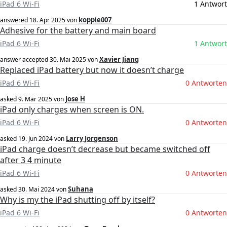
iPad 6 Wi-Fi
1 Antwort
koppie007
answered
18. Apr 2025
von
Adhesive for the battery and main board
iPad 6 Wi-Fi
1 Antwort
Xavier Jiang
answer accepted
30. Mai 2025
von
Replaced iPad battery but now it doesn’t charge
iPad 6 Wi-Fi
0 Antworten
Jose H
asked
9. Mär 2025
von
iPad only charges when screen is ON.
iPad 6 Wi-Fi
0 Antworten
Larry Jorgenson
asked
19. Jun 2024
von
iPad charge doesn’t decrease but became switched off
after 3 4 minute
iPad 6 Wi-Fi
0 Antworten
Suhana
asked
30. Mai 2024
von
Why is my the iPad shutting off by itself?
iPad 6 Wi-Fi
0 Antworten