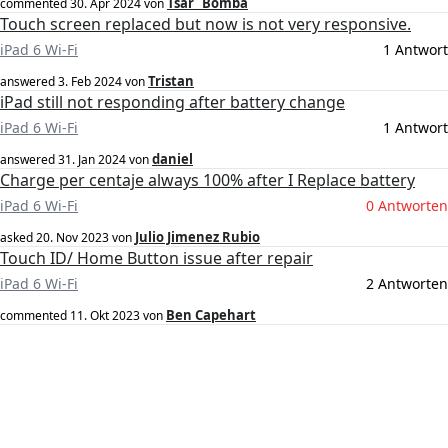
Tsar_ Bomba
commented
30. Apr 2024
von
Touch screen replaced but now is not very responsive.
iPad 6 Wi-Fi
1 Antwort
Tristan
answered
3. Feb 2024
von
iPad still not responding after battery change
iPad 6 Wi-Fi
1 Antwort
daniel
answered
31. Jan 2024
von
Charge per centaje always 100% after I Replace battery
iPad 6 Wi-Fi
0 Antworten
Julio Jimenez Rubio
asked
20. Nov 2023
von
Touch ID/ Home Button issue after repair
iPad 6 Wi-Fi
2 Antworten
Ben Capehart
commented
11. Okt 2023
von