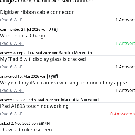
einige andere, die hilfreich sein könnten:
Digitizer ribbon cable connector
iPad 6 Wi-Fi
1 Antwort
DanJ
commented
21. Jul 2026
von
Won’t hold a Charge
iPad 6 Wi-Fi
1 Antwort
Sandra Meredith
answer accepted
14. Mai 2026
von
My IPad 6 wifi display glass is cracked
iPad 6 Wi-Fi
1 Antwort
jayeff
answered
10. Mai 2026
von
Why isn’t my iPad camera working on none of my apps?
iPad 6 Wi-Fi
1 Antwort
Marquita Norwood
answer unaccepted
8. Mai 2026
von
iPad A1893 touch not working
iPad 6 Wi-Fi
0 Antworten
Em4N
asked
2. Nov 2025
von
I have a broken screen