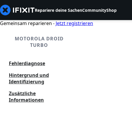
Repariere deine Sachen
Community
Shop
Gemeinsam reparieren -
Jetzt registrieren
MOTOROLA DROID
TURBO
Fehlerdiagnose
Hintergrund und
Identifizierung
Zusätzliche
Informationen