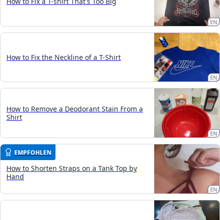
How to Fix a T-shirt That's Too Big
EN
How to Fix the Neckline of a T-Shirt
EN
How to Remove a Deodorant Stain From a
Shirt
EN
EMPFOHLEN
How to Shorten Straps on a Tank Top by
Hand
EN