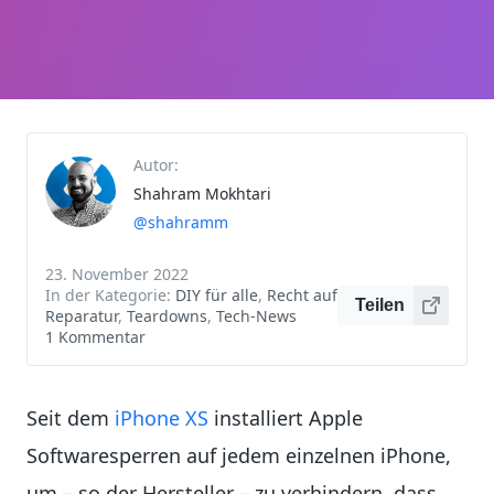
Autor:
Shahram Mokhtari
@shahramm
23. November 2022
In der Kategorie:
DIY für alle
,
Recht auf
Teilen
Reparatur
,
Teardowns
,
Tech-News
1 Kommentar
Seit dem
iPhone XS
installiert Apple
Softwaresperren auf jedem einzelnen iPhone,
um – so der Hersteller – zu verhindern, dass